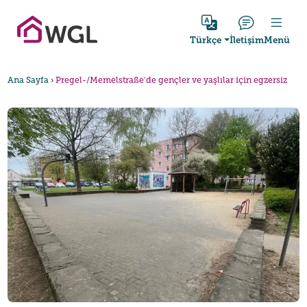
İçeriğe git
Türkçe
İletişim
Menü
Ana Sayfa
›
Pregel-/Memelstraße'de gençler ve yaşlılar için egzersiz